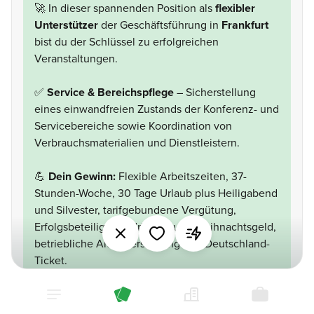
🚀 In dieser spannenden Position als
flexibler
Unterstützer
der Geschäftsführung in
Frankfurt
bist du der Schlüssel zu erfolgreichen
Veranstaltungen.
✅
Service & Bereichspflege
– Sicherstellung
eines einwandfreien Zustands der Konferenz- und
Servicebereiche sowie Koordination von
Verbrauchsmaterialien und Dienstleistern.
💪
Dein Gewinn:
Flexible Arbeitszeiten, 37-
Stunden-Woche, 30 Tage Urlaub plus Heiligabend
und Silvester, tarifgebundene Vergütung,
Erfolgsbeteiligung, Urlaubs- und Weihnachtsgeld,
betriebliche Altersversorgung und Deutschland-
Ticket.
📍
Frankfurt am Main
🏡
Teilweise Remote