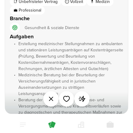
📑 Unbefristeter Vertrag
⏱️ Vollzeit
💊 Medizin
💼 Professional
Branche
Gesundheit & soziale Dienste
Aufgaben
Erstellung medizinischer Stellungnahmen zu ambulanten
und stationären Leistungsanträgen auf Kostenträgerseite
(Prüfung, Bewertung und Beurteilung von
Kostenübernahmeanträgen, Kostenvoranschlägen,
Rechnungen, ärztlichen Attesten und Gutachten)
Medizinische Beratung bei der Beurteilung der
Versicherungsfähigkeit und in juristischen
Auseinandersetzungen zu strittigen
Leistungsansprüchen
Beratung der Mitarbeiter im Bereich Case- und
Versorgungsmanagement zu Krankheitsverläufen sowie
zu diagnostischen und therapeutischen Maßnahmen zur
Optimierung der Versorgung und Vermeidung von Fehl-,
Unter- oder Überversorgung
Unterstützung von Projekten im