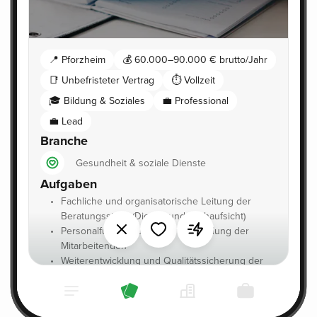
📍
Pforzheim
💰
60.000–90.000 € brutto/Jahr
📑 Unbefristeter Vertrag
⏱️ Vollzeit
🎓 Bildung & Soziales
💼 Professional
💼 Lead
Branche
Gesundheit & soziale Dienste
Aufgaben
Fachliche und organisatorische Leitung der
Beratungsstelle (Dienst- und Fachaufsicht)
Personalführung und Teamentwicklung der
Mitarbeitenden
Weiterentwicklung und Qualitätssicherung der
Beratungsangebote
Beratung von Eltern, Kindern, Jugendlichen und
Bezugspersonen in komplexen Erziehungs- und