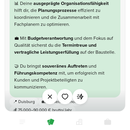
📊 Deine
ausgeprägte Organisationsfähigkeit
hilft dir, die
Planungsprozesse
effizient zu
koordinieren und die Zusammenarbeit mit
Fachplanern zu optimieren.
💼 Mit
Budgetverantwortung
und dem Fokus auf
Qualität sicherst du die
Termintreue und
vertragliche Leistungserfüllung
auf der Baustelle.
🤝 Du bringst
souveränes Auftreten
und
Führungskompetenz
mit, um erfolgreich mit
Kunden und Projektbeteiligten zu
kommunizieren.
📍
Duisburg
🏡
Teilweise Remote
💰
75.000–90.000 € brutto/Jahr
📑 Unbefristeter Vertrag
⏱️ Vollzeit
📐 Ingenieurwesen & Technik
💼 Professional