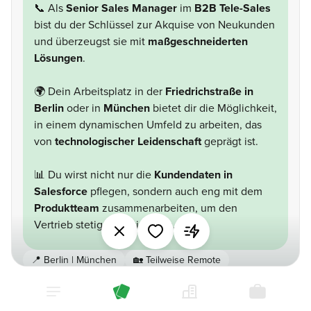
📞 Als
Senior Sales Manager
im
B2B Tele-Sales
bist du der Schlüssel zur Akquise von Neukunden
und überzeugst sie mit
maßgeschneiderten
Lösungen
.
🌍 Dein Arbeitsplatz in der
Friedrichstraße in
Berlin
oder in
München
bietet dir die Möglichkeit,
in einem dynamischen Umfeld zu arbeiten, das
von
technologischer Leidenschaft
geprägt ist.
📊 Du wirst nicht nur die
Kundendaten in
Salesforce
pflegen, sondern auch eng mit dem
Produktteam
zusammenarbeiten, um den
Vertrieb stetig zu optimieren.
📍
Berlin | München
🏡
Teilweise Remote
📑 Unbefristeter Vertrag
⏱️ Vollzeit
📣 Vertrieb & Kundenservice
💼 Professional